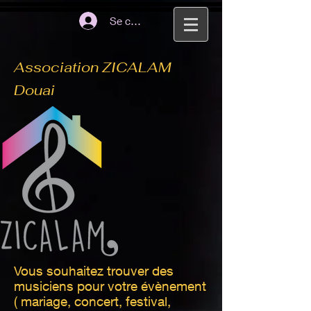
Se connecter
Association ZICALAM
Douai
Vous souhaitez trouver des
musiciens pour votre évènement
( mariage, concert, festival,