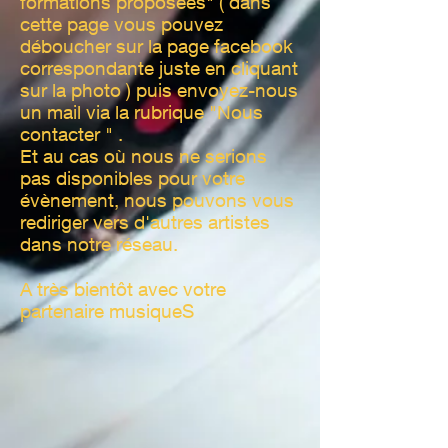
formations proposées" ( dans
cette page vous pouvez
déboucher sur la page facebook
correspondante juste en cliquant
sur la photo ) puis envoyez-nous
un mail via la rubrique "Nous
contacter " .
Et au cas où nous ne serions
pas disponibles pour votre
évènement, nous pouvons vous
rediriger vers d'autres artistes
dans notre réseau.
A très bientôt avec votre
partenaire musiqueS