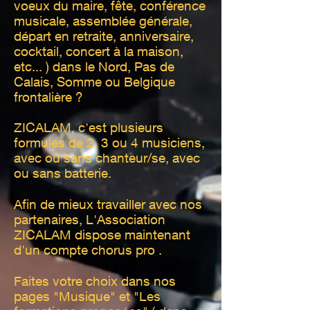
voeux du maire, fête, conférence
musicale, assemblée générale,
départ en retraite, anniversaire,
cocktail, concert à la maison,
etc... ) dans le Nord, Pas de
Calais, Somme ou Belgique
frontalière ?
ZICALAM, c'est plusieurs
formules de 2, 3 ou 4 musiciens,
avec ou sans chanteur/se, avec
ou sans batterie.
Afin de mieux travailler avec nos
partenaires, L'Association
ZICALAM dispose maintenant
d'un compte chorus pro .
Faites votre choix dans nos
pages "Musique" et "Les