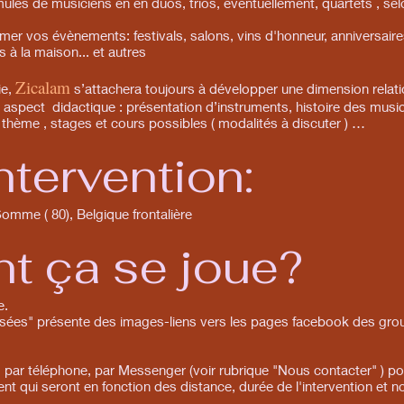
es de musiciens en en duos, trios, éventuellement, quartets , sel
 vos évènements: festivals, salons, vins d'honneur, anniversaires,
à la maison... et autres
Zicalam
ie,
s’attachera toujours à développer une dimension relatio
n aspect didactique : présentation d’instruments, histoire des musiq
hème , stages et cours possibles ( modalités à discuter ) …
ntervention:
Somme ( 80), Belgique frontalière
 ça se joue?
e.
ées" présente des images-liens vers les pages facebook des groupe
, par téléphone, par Messenger (voir rubrique "Nous contacter" ) p
nt qui seront en fonction des distance, durée de l'intervention et 